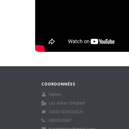
COORDONNÉES
Hubert
Les visites d'Hubert
33000 BORDEAUX
0683500867
hubertvisites@gmail.com