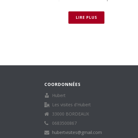
LIRE PLUS
COORDONNÉES
Hubert
Les visites d'Hubert
33000 BORDEAUX
0683500867
hubertvisites@gmail.com