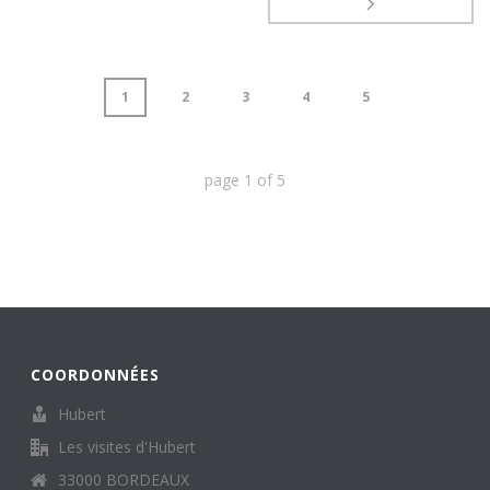
1
2
3
4
5
page
1
of
5
COORDONNÉES
Hubert
Les visites d'Hubert
33000 BORDEAUX